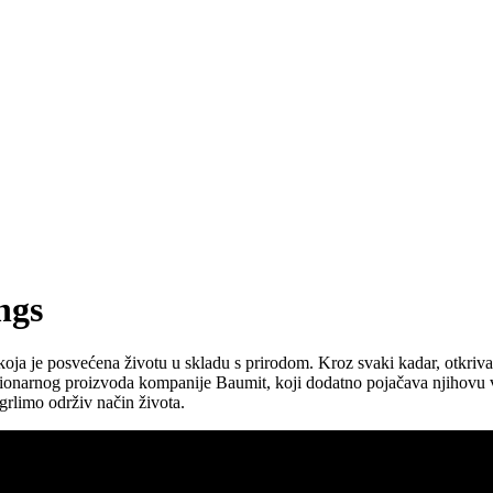
ngs
koja je posvećena životu u skladu s prirodom. Kroz svaki kadar, otkriv
cionarnog proizvoda kompanije Baumit, koji dodatno pojačava njihovu ve
grlimo održiv način života.