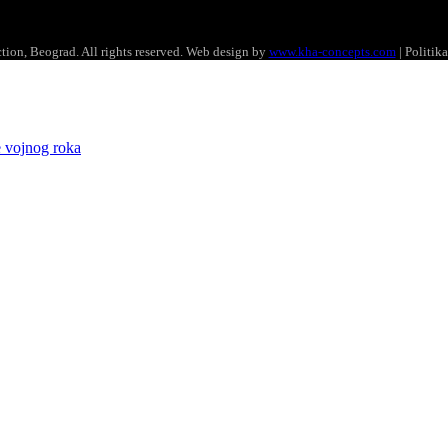
ion, Beograd. All rights reserved. Web design by
www.kha-concepts.com
| Politika
e vojnog roka