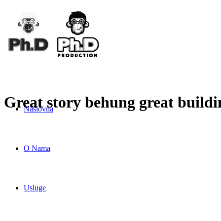
Great story behung great buildi
Naslovna
O Nama
Usluge