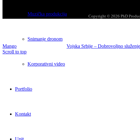
Muzička produkcija
Copyright © 2026 PhD Product
Snimanje dronom
Mango
Vojska Srbije – Dobrovoljno služenj
Scroll to top
Korporativni video
Portfolio
Kontakt
Upit