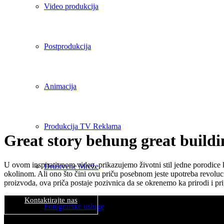
Video produkcija
Postprodukcija
Animacija
Produkcija TV Reklama
Great story behung great buildi
U ovom inspirativnom videu, prikazujemo životni stil jedne porodice 
Društvene Mreže
okolinom. Ali ono što čini ovu priču posebnom jeste upotreba revolu
proizvoda, ova priča postaje pozivnica da se okrenemo ka prirodi i pri
Kontaktirajte nas
Fotografske usluge